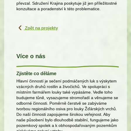
převzal. Sdružení Krajina poskytuje již jen příležitostné
konzultace a poradenství k této problematice.
Zpět na projekty
Více o nás
Zjistěte co děláme
Hlavní činností je sečení podmáčených luk s výskytem
vzácných druhů rostlin a živočichů. Ve spolupráci s
místním farmářem louky také vypásáme. Vedle toho
budujeme tůně, vysazujeme stromořadí a věnujeme se
odborné činnosti. Poměrně čerstvě se zabýváme
tvorbou regionálního osiva pro louky Žďárských vrchů.
Do naší činnosti zapojujeme širokou veřejnost. Aby
naše působení bylo dlouhodbě stabilní, fungujeme jako
pozemkový spolek a k obhospodařovaným pozemkům