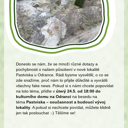
Doneslo se nám, že se množí různé dotazy a
pochybnosti o našem působení v nové lokalitě
Pastviska u Odrance. Rádi bysme vysvětlili, o co se
zde snažíme, proč nám to přijde důležité a vyvrátili
všechny fake news. Pokud si s námi chcete popovídat
na toto téma, přiďte v
úterý 24.5. od 18:00
do
kulturního domu na Odranci
na besedu na
téma
Pastviska – současnost a budoucí vývoj
lokality
. A pokud si nechcete povídat, můžete klidně
jen tak poslouchat :-) Těšíme se!