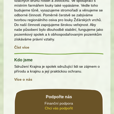
vzácných druhů rostlin a živočichů. Ve spolupráci s
místním farmářem louky také vypásáme. Vedle toho
budujeme tůně, vysazujeme stromořadí a věnujeme se
odborné činnosti. Poměrně čerstvě se zabýváme
tvorbou regionálního osiva pro louky Žďárských vrchů.
Do naší činnosti zapojujeme širokou veřejnost. Aby
naše působení bylo dlouhodbě stabilní, fungujeme jako
pozemkový spolek a k obhospodařovaným pozemkům
získáváme právní vztahy.
Číst více
Kdo jsme
Sdružení Krajina je spolek sdružující lidi se zájmem o
přírodu a krajinu a její praktickou ochranu.
Více o nás
Podpořte nás
Finanční podpora
Chci vás podpořit