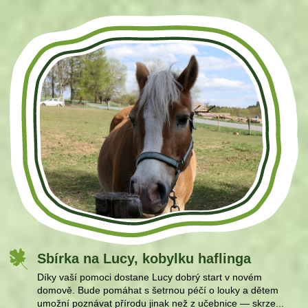
Sbírka na Lucy, kobylku haflinga
Díky vaší pomoci dostane Lucy dobrý start v novém
domově. Bude pomáhat s šetrnou péčí o louky a dětem
umožní poznávat přírodu jinak než z učebnice — skrze...