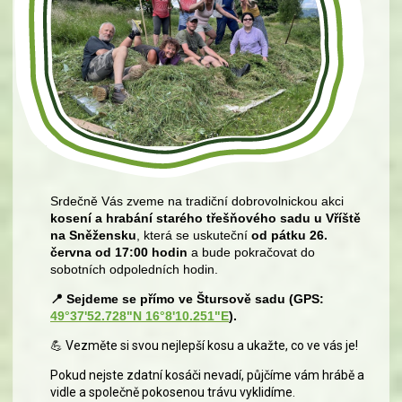
Srdečně Vás zveme na tradiční dobrovolnickou akci
kosení a hrabání starého třešňového sadu u Vříště
na Sněžensku
, která se uskuteční
od pátku 26.
června od 17:00 hodin
a bude pokračovat do
sobotních odpoledních hodin.
📍
Sejdeme se přímo ve Štursově sadu (GPS:
49°37'52.728"N 16°8'10.251"E
).
💪
Vezměte si svou nejlepší kosu a ukažte, co ve vás je!
Pokud nejste zdatní kosáči nevadí, půjčíme vám hrábě a
vidle a společně pokosenou trávu vyklidíme.