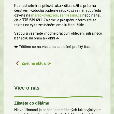
Rozhodnete-li se přiložit ruku k dílu a užít si práci na
čerstvém vzduchu budeme rádi, když se nám dopředu
ozvete na
mareckova@sdruzenikrajina.cz
nebo na tel.
číslo
775 239 691
. Zájemci o přespání informujte se
taktéž na výše zmíněném emailu či tel. čísle.
Sebou si vezměte vhodné pracovní oblečení, pití a něco
k snědku na oheň a k ohni
🔥
❤️
Těšíme se na vás a na společné prožitý čas!
Zpět na aktuality
Více o nás
Zjistěte co děláme
Hlavní činností je sečení podmáčených luk s výskytem