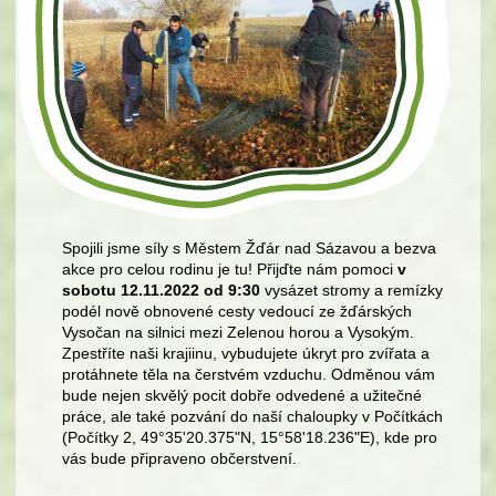
Spojili jsme síly s Městem Žďár nad Sázavou a bezva
akce pro celou rodinu je tu! Přijďte nám pomoci
v
sobotu 12.11.2022 od 9:30
vysázet stromy a remízky
podél nově obnovené cesty vedoucí ze žďárských
Vysočan na silnici mezi Zelenou horou a Vysokým.
Zpestříte naši krajiinu, vybudujete úkryt pro zvířata a
protáhnete těla na čerstvém vzduchu. Odměnou vám
bude nejen skvělý pocit dobře odvedené a užitečné
práce, ale také pozvání do naší chaloupky v Počítkách
(Počítky 2, 49°35'20.375"N, 15°58'18.236"E), kde pro
vás bude připraveno občerstvení.