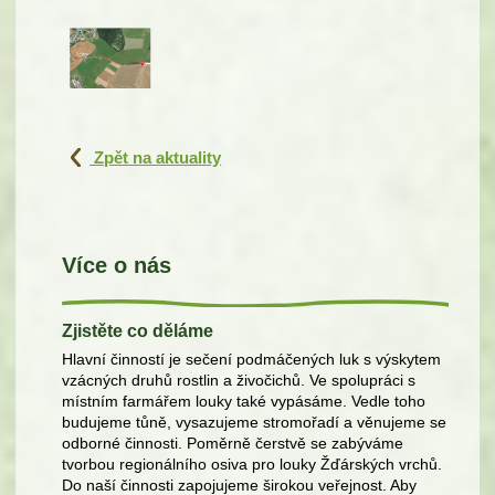
Zpět na aktuality
Více o nás
Zjistěte co děláme
Hlavní činností je sečení podmáčených luk s výskytem
vzácných druhů rostlin a živočichů. Ve spolupráci s
místním farmářem louky také vypásáme. Vedle toho
budujeme tůně, vysazujeme stromořadí a věnujeme se
odborné činnosti. Poměrně čerstvě se zabýváme
tvorbou regionálního osiva pro louky Žďárských vrchů.
Do naší činnosti zapojujeme širokou veřejnost. Aby