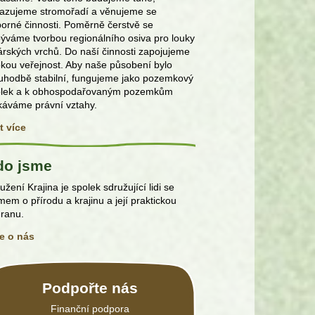
azujeme stromořadí a věnujeme se
orné činnosti. Poměrně čerstvě se
ýváme tvorbou regionálního osiva pro louky
rských vrchů. Do naší činnosti zapojujeme
okou veřejnost. Aby naše působení bylo
uhodbě stabilní, fungujeme jako pozemkový
olek a k obhospodařovaným pozemkům
káváme právní vztahy.
t více
do jsme
užení Krajina je spolek sdružující lidi se
mem o přírodu a krajinu a její praktickou
ranu.
e o nás
Podpořte nás
Finanční podpora