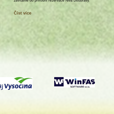
zavítáme do přírodní rezervace Niva Doubravy.
Číst více