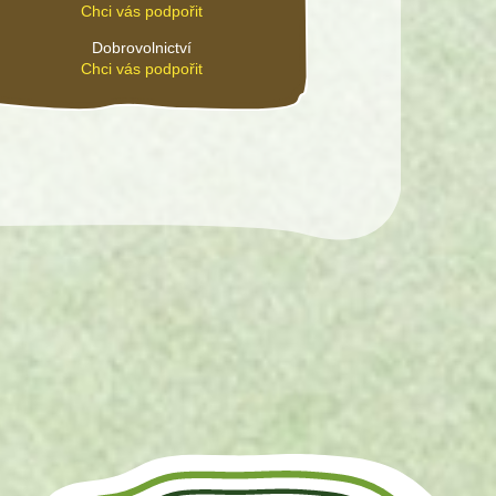
Chci vás podpořit
Dobrovolnictví
Chci vás podpořit