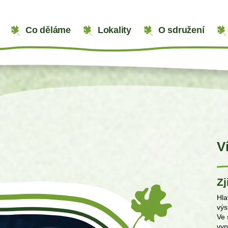
Co děláme
Lokality
O sdružení
V
Zj
Hla
výs
Ve 
vyp