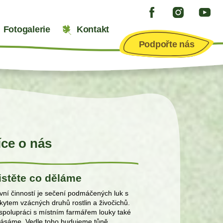
Fotogalerie
Kontakt
Podpořte nás
íce o nás
istěte co děláme
vní činností je sečení podmáčených luk s
kytem vzácných druhů rostlin a živočichů.
spolupráci s místním farmářem louky také
ásáme. Vedle toho budujeme tůně,