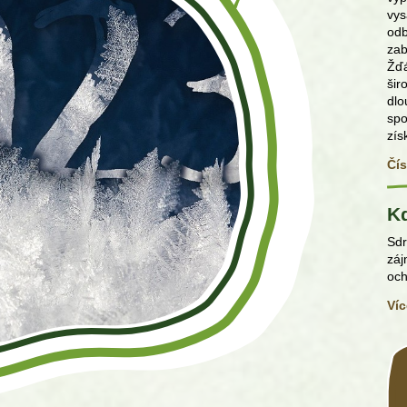
vys
odb
zab
Žďá
šir
dlo
sp
zís
Čís
K
Sdr
záj
och
Víc