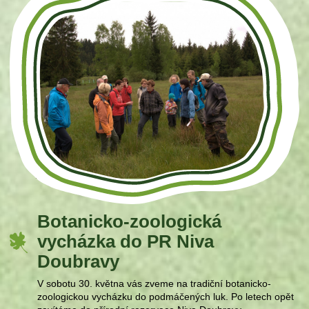
Botanicko-zoologická
vycházka do PR Niva
Doubravy
V sobotu 30. května vás zveme na tradiční botanicko-
zoologickou vycházku do podmáčených luk. Po letech opět