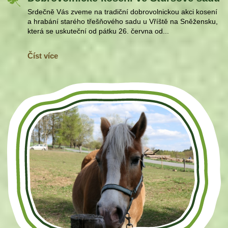
Srdečně Vás zveme na tradiční dobrovolnickou akci kosení
a hrabání starého třešňového sadu u Vříště na Sněžensku,
která se uskuteční od pátku 26. června od...
Číst více