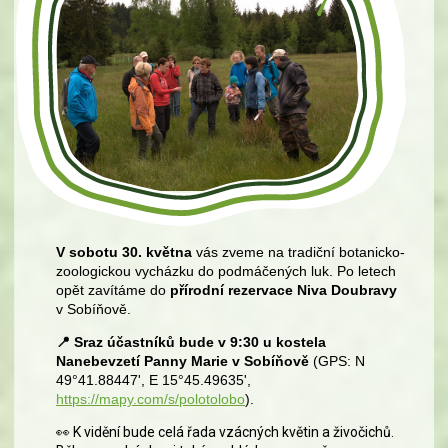
V sobotu 30. května
vás zveme na tradiční botanicko-
zoologickou vycházku do podmáčených luk. Po letech
opět zavítáme do
přírodní rezervace Niva Doubravy
v Sobíňově.
📍
Sraz účastníků bude v 9:30 u kostela
Nanebevzetí Panny Marie v Sobíňově
(GPS: N
49°41.88447', E 15°45.49635',
https://mapy.com/s/polotolobo
).
👀
K vidění bude celá řada vzácných květin a živočichů.