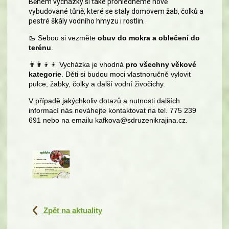
Během vycházky si také prohlédneme nově
vybudované tůně, které se staly domovem žab, čolků a
pestré škály vodního hmyzu i rostlin.
🥾
Sebou si vezměte
obuv do mokra a oblečení do
terénu
.
👨‍👩‍👦‍👦
Vycházka je vhodná
pro všechny věkové
kategorie
. Děti si budou moci vlastnoručně vylovit
pulce, žabky, čolky a další vodní živočichy.
V případě jakýchkoliv dotazů a nutnosti dalších
informací nás neváhejte kontaktovat na tel. 775 239
691 nebo na emailu kafkova@sdruzenikrajina.cz.
Zpět na aktuality