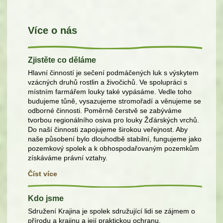
Více o nás
Zjistěte co děláme
Hlavní činností je sečení podmáčených luk s výskytem
vzácných druhů rostlin a živočichů. Ve spolupráci s
místním farmářem louky také vypásáme. Vedle toho
budujeme tůně, vysazujeme stromořadí a věnujeme se
odborné činnosti. Poměrně čerstvě se zabýváme
tvorbou regionálního osiva pro louky Žďárských vrchů.
Do naší činnosti zapojujeme širokou veřejnost. Aby
naše působení bylo dlouhodbě stabilní, fungujeme jako
pozemkový spolek a k obhospodařovaným pozemkům
získáváme právní vztahy.
Číst více
Kdo jsme
Sdružení Krajina je spolek sdružující lidi se zájmem o
přírodu a krajinu a její praktickou ochranu.