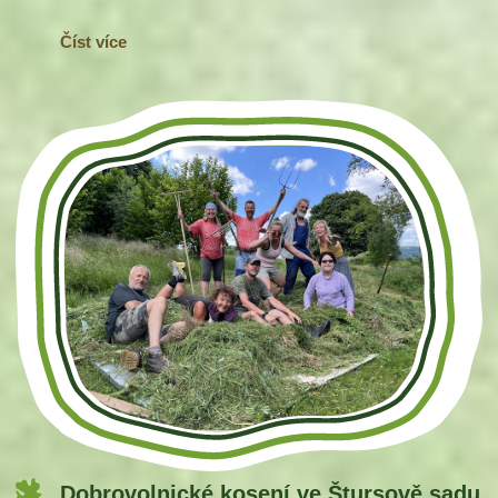
Číst více
Dobrovolnické kosení ve Štursově sadu