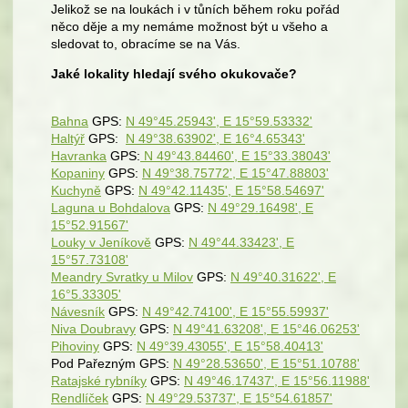
Jelikož se na loukách i v tůních během roku pořád
něco děje a my nemáme možnost být u všeho a
sledovat to, obracíme se na Vás.
Jaké lokality hledají svého okukovače?
Bahna
GPS:
N 49°45.25943', E 15°59.53332'
Haltýř
GPS:
N 49°38.63902', E 16°4.65343'
Havranka
GPS:
N 49°43.84460', E 15°33.38043'
Kopaniny
GPS:
N 49°38.75772', E 15°47.88803'
Kuchyně
GPS:
N 49°42.11435', E 15°58.54697'
Laguna u Bohdalova
GPS:
N 49°29.16498', E
15°52.91567'
Louky v Jeníkově
GPS:
N 49°44.33423', E
15°57.73108'
Meandry Svratky u Milov
GPS:
N 49°40.31622', E
16°5.33305'
Návesník
GPS:
N 49°42.74100', E 15°55.59937'
Niva Doubravy
GPS:
N 49°41.63208', E 15°46.06253'
Pihoviny
GPS:
N 49°39.43055', E 15°58.40413'
Pod Pařezným GPS:
N 49°28.53650', E 15°51.10788'
Ratajské rybníky
GPS:
N 49°46.17437', E 15°56.11988'
Rendlíček
GPS:
N 49°29.53737', E 15°54.61857'