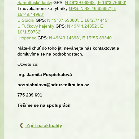
Samotínské louky
GPS:
N 49°39.06982', E 16°3.76600'
Trhovokamenické rybníky
GPS: N 49°46.83857', E
15°49.44963'
U Studní
GPS:
N 49°37.69880', E 16°2.74445'
U Tučkovy hájenky
GPS:
N 49°44.24352', E
16°1.50762'
Utopenec
GPS:
N 49°43.14698', E 15°55.89340'
Máte-li chuť do toho jít, neváhejte nás kontaktovat a
domluvíme se na podrobnostech.
Ozvěte se:
Ing. Jarmila Pospíchalová
pospichalova@sdruzenikrajina.cz
775 239 691
Těšíme se na spolupráci!
Zpět na aktuality