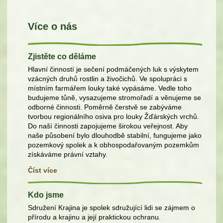
Více o nás
Zjistěte co děláme
Hlavní činností je sečení podmáčených luk s výskytem
vzácných druhů rostlin a živočichů. Ve spolupráci s
místním farmářem louky také vypásáme. Vedle toho
budujeme tůně, vysazujeme stromořadí a věnujeme se
odborné činnosti. Poměrně čerstvě se zabýváme
tvorbou regionálního osiva pro louky Žďárských vrchů.
Do naší činnosti zapojujeme širokou veřejnost. Aby
naše působení bylo dlouhodbě stabilní, fungujeme jako
pozemkový spolek a k obhospodařovaným pozemkům
získáváme právní vztahy.
Číst více
Kdo jsme
Sdružení Krajina je spolek sdružující lidi se zájmem o
přírodu a krajinu a její praktickou ochranu.