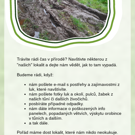
Trávíte rádi čas v přírodě? Navštivte některou z
"našich" lokalit a dejte nám vědět, jak to tam vypadá.
Budeme rádi, když:
nám pošlete e-mail s postřehy a zajímavostmi z
luk, které navštívíte.
nám pošlete fotky luk a okolí, pulců, žabek z
našich tůní či dalších živočichů.
posbíráte případné odpadky.
nám dáte informace o poškozených info
panelech, popadaných větvích, výskytu orobince
v tůních a dalším.
a tak dále.
Pořád máme dost lokalit, které nám nikdo neokukuje.