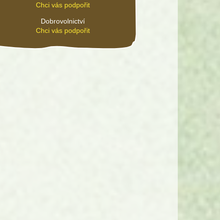
Chci vás podpořit
Dobrovolnictví
Chci vás podpořit