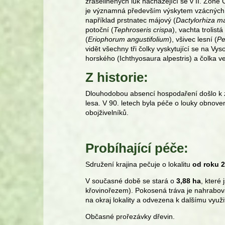
zrašeliněných luk nacházející se v II. Zóně
je významná především výskytem vzácných a
například prstnatec májový (
Dactylorhiza ma
potoční (
Tephroseris crispa
), vachta trolistá 
(
Eriophorum angustifolium
), všivec lesní (
Pe
vidět všechny tři čolky vyskytující se na Vy
horského (Ichthyosaura alpestris) a čolka v
Z historie:
Dlouhodobou absencí hospodaření došlo k zar
lesa. V 90. letech byla péče o louky obnov
obojživelníků.
Probíhající péče:
Sdružení krajina pečuje o lokalitu
od roku 
V současné době se stará o
3,88 ha
, které
křovinořezem). Pokosená tráva je nahrabo
na okraj lokality a odvezena k dalšímu využit
Občasné prořezávky dřevin.