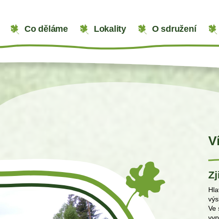
Co děláme
Lokality
O sdružení
V
Zj
Hla
výs
Ve 
vyp