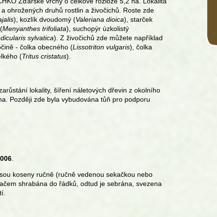
 CHKO Žďárské vrchy o celkové rozloze 5,2 ha. Lokalita
 ohrožených druhů rostlin a živočichů. Roste zde
jalis
), kozlík dvoudomý (
Valeriana dioica
), starček
(
Menyanthes trifoliata
), suchopýr úzkolistý
dicularis sylvatica
). Z živočichů zde můžete například
sočině - čolka obecného (
Lissotriton vulgaris
), čolka
elkého (
Tritus cristatus
).
ůstání lokality, šíření náletových dřevin z okolního
ena. Později zde byla vybudována tůň pro podporu
2006
.
 jsou koseny ručně (ručně vedenou sekačkou nebo
vačem shrabána do řádků, odtud je sebrána, svezena
í.