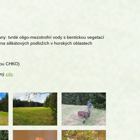
ny: tvrdé oligo-mezotrofní vody s bentickou vegetací
na silikátových podložích v horských oblastech
lou CHKO)
pný
zde
.