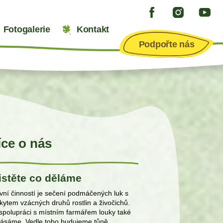
Fotogalerie
Kontakt
Podpořte nás
íce o nás
istěte co děláme
vní činností je sečení podmáčených luk s
kytem vzácných druhů rostlin a živočichů.
spolupráci s místním farmářem louky také
ásáme. Vedle toho budujeme tůně,