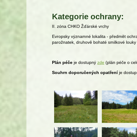
Kategorie ochrany:
II. zóna CHKO Žďárské vrchy
Evropsky významné lokalita - předmět ochra
parožnatek, druhově bohaté smilkové louky 
Plán péče
je dostupný
zde
(plán péče o ce
Souhrn doporučených opatření
je dostu