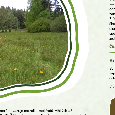
vys
odb
zab
Žďá
šir
dlo
sp
zís
Čís
K
Sdr
záj
och
Víc
a které navazuje mozaika mokřadů, vlhkých až