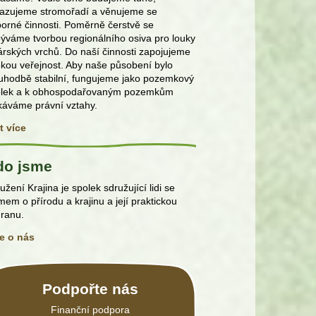
azujeme stromořadí a věnujeme se
orné činnosti. Poměrně čerstvě se
ýváme tvorbou regionálního osiva pro louky
rských vrchů. Do naší činnosti zapojujeme
okou veřejnost. Aby naše působení bylo
uhodbě stabilní, fungujeme jako pozemkový
olek a k obhospodařovaným pozemkům
káváme právní vztahy.
t více
do jsme
užení Krajina je spolek sdružující lidi se
mem o přírodu a krajinu a její praktickou
ranu.
e o nás
Podpořte nás
Finanční podpora